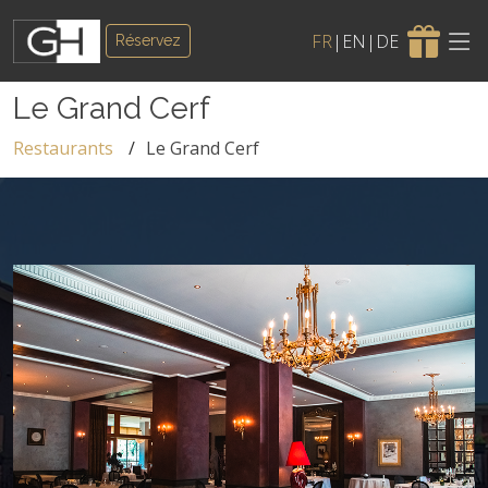
FR
|
EN
|
DE
Réservez
Le Grand Cerf
Restaurants
Le Grand Cerf